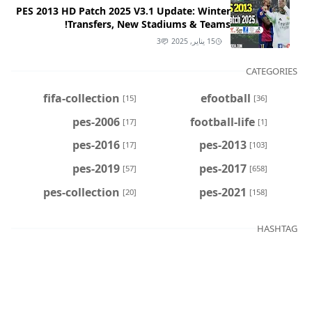
PES 2013 HD Patch 2025 V3.1 Update: Winter
Transfers, New Stadiums & Teams!
15 يناير, 2025
3
CATEGORIES
fifa-collection
efootball
[15]
[36]
pes-2006
football-life
[17]
[1]
pes-2016
pes-2013
[17]
[103]
pes-2019
pes-2017
[57]
[658]
pes-collection
pes-2021
[20]
[158]
HASHTAG