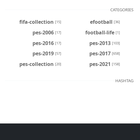
CATEGORIES
fifa-collection
efootball
[15]
[36]
pes-2006
football-life
[17]
[1]
pes-2016
pes-2013
[17]
[103]
pes-2019
pes-2017
[57]
[658]
pes-collection
pes-2021
[20]
[158]
HASHTAG