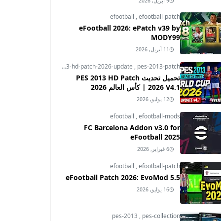
9 أبريل, 2026
efootball
,
efootball-patch
eFootball 2026: ePatch v39 by
MODY99
11 أبريل, 2026
pes-2013
,
pes-2013-hd-patch-2026-update
,
pes-2013-patch
تحميل تحديث PES 2013 HD Patch
2026 V4.1 | كأس العالم 2026
12 يوليو, 2026
efootball
,
efootball-mods
FC Barcelona Addon v3.0 for
eFootball 2025
6 فبراير, 2026
efootball
,
efootball-patch
eFootball Patch 2026: EvoMod 5.5
16 يوليو, 2026
pes-2013
,
pes-collection