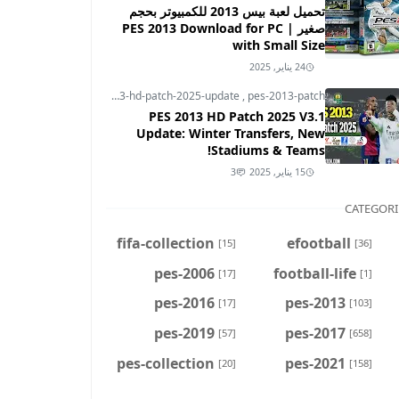
تحميل لعبة بيس 2013 للكمبيوتر بحجم
صغير | PES 2013 Download for PC
with Small Size
24 يناير, 2025
pes-2013
,
pes-2013-hd-patch-2025-update
,
pes-2013-patch
PES 2013 HD Patch 2025 V3.1
Update: Winter Transfers, New
Stadiums & Teams!
15 يناير, 2025
3
CATEGORI
fifa-collection
efootball
[15]
[36]
pes-2006
football-life
[17]
[1]
pes-2016
pes-2013
[17]
[103]
pes-2019
pes-2017
[57]
[658]
pes-collection
pes-2021
[20]
[158]