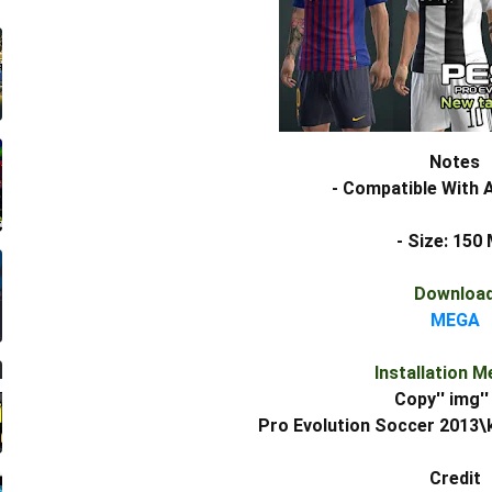
Notes
- Compatible With 
- Size: 150
Downloa
MEGA
Installation 
Copy'' img''
Pro Evolution Soccer 2013\
Credit