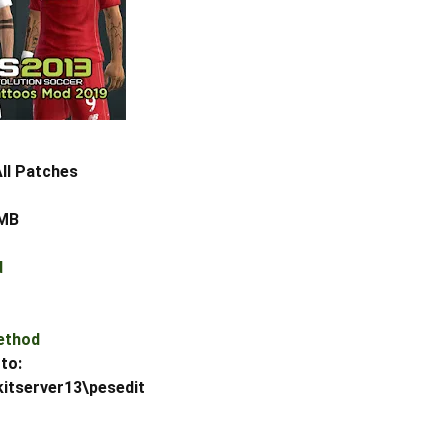
All Patches
 MB
d
Method
 to:
kitserver13\pesedit