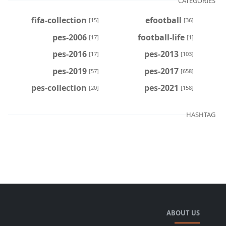
CATEGORIES
fifa-collection
efootball
[15]
[36]
pes-2006
football-life
[17]
[1]
pes-2016
pes-2013
[17]
[103]
pes-2019
pes-2017
[57]
[658]
pes-collection
pes-2021
[20]
[158]
HASHTAG
ABOUT US