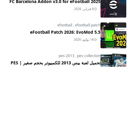
FC Barcelona Addon v3.0 for eFootball 2025
6 فبراير, 2026
efootball
,
efootball-patch
eFootball Patch 2026: EvoMod 5.5
16 يوليو, 2026
pes-2013
,
pes-collection
تحميل لعبة بيس 2013 للكمبيوتر بحجم صغير | PES
2013 Download for PC with Small Size
24 يناير, 2025
pes-2013
,
pes-2013-hd-patch-2025-update
,
pes-2013-patch
PES 2013 HD Patch 2025 V3.1 Update: Winter
Transfers, New Stadiums & Teams!
15 يناير, 2025
3
CATEGORIES
fifa-collection
efootball
[15]
[36]