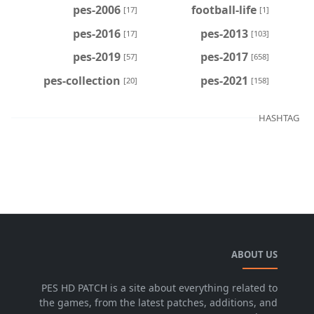
pes-2006
football-life
[17]
[1]
pes-2016
pes-2013
[17]
[103]
pes-2019
pes-2017
[57]
[658]
pes-collection
pes-2021
[20]
[158]
HASHTAG
ABOUT US
PES HD PATCH is a site about everything related to
the games, from the latest patches, additions, and