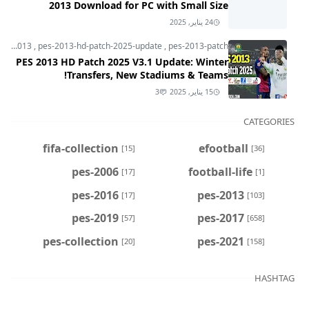
2013 Download for PC with Small Size
24 يناير, 2025
pes-2013
,
pes-2013-hd-patch-2025-update
,
pes-2013-patch
PES 2013 HD Patch 2025 V3.1 Update: Winter
Transfers, New Stadiums & Teams!
15 يناير, 2025
3
CATEGORIES
fifa-collection
efootball
[15]
[36]
pes-2006
football-life
[17]
[1]
pes-2016
pes-2013
[17]
[103]
pes-2019
pes-2017
[57]
[658]
pes-collection
pes-2021
[20]
[158]
HASHTAG