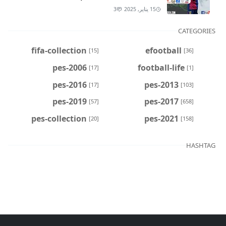
15 يناير, 2025
3
CATEGORIES
fifa-collection
efootball
[15]
[36]
pes-2006
football-life
[17]
[1]
pes-2016
pes-2013
[17]
[103]
pes-2019
pes-2017
[57]
[658]
pes-collection
pes-2021
[20]
[158]
HASHTAG