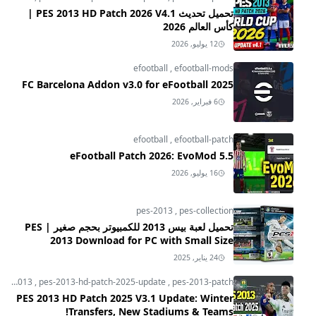
تحميل تحديث PES 2013 HD Patch 2026 V4.1 |
كأس العالم 2026
12 يوليو, 2026
efootball
,
efootball-mods
FC Barcelona Addon v3.0 for eFootball 2025
6 فبراير, 2026
efootball
,
efootball-patch
eFootball Patch 2026: EvoMod 5.5
16 يوليو, 2026
pes-2013
,
pes-collection
تحميل لعبة بيس 2013 للكمبيوتر بحجم صغير | PES
2013 Download for PC with Small Size
24 يناير, 2025
pes-2013
,
pes-2013-hd-patch-2025-update
,
pes-2013-patch
PES 2013 HD Patch 2025 V3.1 Update: Winter
Transfers, New Stadiums & Teams!