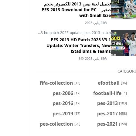
تحميل لعبة بيس 2013 للكمبيوتر بحجم
صغير | PES 2013 Download for PC
with Small Size
24 يناير, 2025
pes-2013
,
pes-2013-hd-patch-2025-update
,
pes-2013-patch
PES 2013 HD Patch 2025 V3.1
Update: Winter Transfers, New
Stadiums & Teams!
15 يناير, 2025
3
CATEGORI
fifa-collection
efootball
[15]
[36]
pes-2006
football-life
[17]
[1]
pes-2016
pes-2013
[17]
[103]
pes-2019
pes-2017
[57]
[658]
pes-collection
pes-2021
[20]
[158]