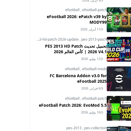
9 أبريل, 2026
efootball
,
efootball-patch
eFootball 2026: ePatch v39 by
MODY99
11 أبريل, 2026
pes-2013
,
pes-2013-hd-patch-2026-update
,
pes-2013-patch
تحميل تحديث PES 2013 HD Patch
2026 V4.1 | كأس العالم 2026
12 يوليو, 2026
efootball
,
efootball-mods
FC Barcelona Addon v3.0 for
eFootball 2025
6 فبراير, 2026
efootball
,
efootball-patch
eFootball Patch 2026: EvoMod 5.5
16 يوليو, 2026
pes-2013
,
pes-collection