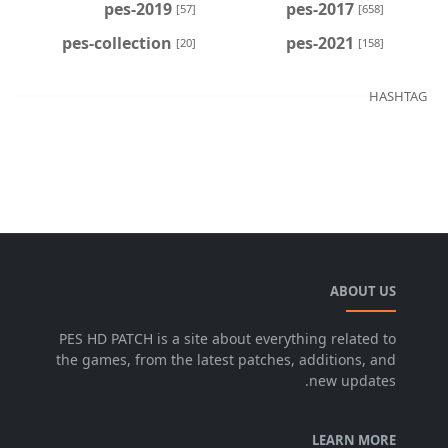
pes-2019
pes-2017
[57]
[658]
pes-collection
pes-2021
[20]
[158]
HASHTAG
ABOUT US
PES HD PATCH is a site about everything related to
the games, from the latest patches, additions, and
new updates.
LEARN MORE