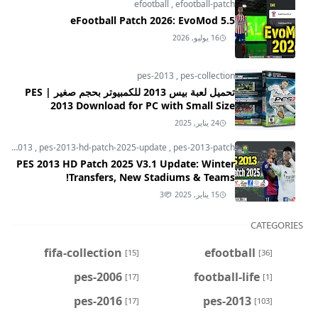
efootball
,
efootball-patch
eFootball Patch 2026: EvoMod 5.5
16 يوليو, 2026
pes-2013
,
pes-collection
تحميل لعبة بيس 2013 للكمبيوتر بحجم صغير | PES
2013 Download for PC with Small Size
24 يناير, 2025
pes-2013
,
pes-2013-hd-patch-2025-update
,
pes-2013-patch
PES 2013 HD Patch 2025 V3.1 Update: Winter
Transfers, New Stadiums & Teams!
15 يناير, 2025
3
CATEGORIES
fifa-collection
efootball
[15]
[36]
pes-2006
football-life
[17]
[1]
pes-2016
pes-2013
[17]
[103]