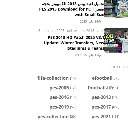
تحميل لعبة بيس 2013 للكمبيوتر بحجم
صغير | PES 2013 Download for PC
with Small Size
24 يناير, 2025
pes-2013
,
pes-2013-hd-patch-2025-update
,
pes-2013-patch
PES 2013 HD Patch 2025 V3.1
Update: Winter Transfers, New
Stadiums & Teams!
15 يناير, 2025
3
CATEGORI
fifa-collection
efootball
[15]
[36]
pes-2006
football-life
[17]
[1]
pes-2016
pes-2013
[17]
[103]
pes-2019
pes-2017
[57]
[658]
pes-collection
pes-2021
[20]
[158]