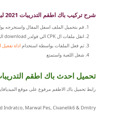
شرح تركيب باك اطقم التدريبات 2021 لبيس 17
قم بتحميل الملف اسفل المقال واستخرجه بواسطة 
انقل ملفات ال CPK الي فولدر download الموجود داخل فولدر اللعبة الرئيسي
ثم فعل الملفات بواسطة استخدام
اداة تفعيل الاضافات or
شغل اللعبة واستمتع
تحميل احدث باك اطقم التدريبات 2021 لبيس 17
رابط تحميل باك الاطقم مرفوع على موقع الميديافاير بحجم 
rd Indratco, Marwal Pes, Civanelik6 & Dmitry