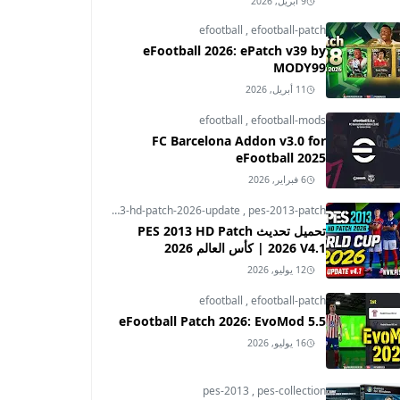
9 أبريل, 2026
efootball
,
efootball-patch
eFootball 2026: ePatch v39 by
MODY99
11 أبريل, 2026
efootball
,
efootball-mods
FC Barcelona Addon v3.0 for
eFootball 2025
6 فبراير, 2026
pes-2013
,
pes-2013-hd-patch-2026-update
,
pes-2013-patch
تحميل تحديث PES 2013 HD Patch
2026 V4.1 | كأس العالم 2026
12 يوليو, 2026
efootball
,
efootball-patch
eFootball Patch 2026: EvoMod 5.5
16 يوليو, 2026
pes-2013
,
pes-collection