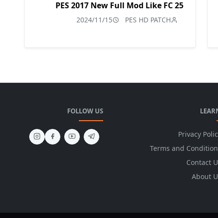
PES 2017 New Full Mod Like FC 25
2024/11/15
PES HD PATCH
FOLLOW US
LEAR
Privacy Poli
Terms and Condition
Contact U
About U