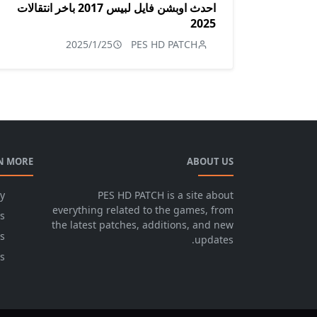
احدث اوبشن فايل لبيس 2017 باخر انتقالات
2025
2025/1/25
PES HD PATCH
N MORE
ABOUT US
cy
PES HD PATCH is a site about
everything related to the games, from
s
the latest patches, additions, and new
s
updates.
s