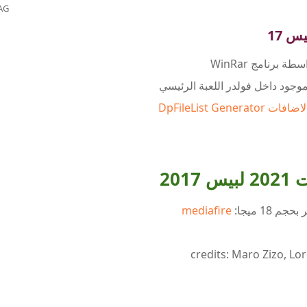
AG
برنامج WinRar
DpFileList Generat
20
18 ميجا:
mediafire
credits: Maro Zizo, Lo