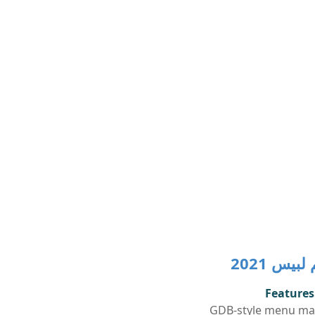
يس 2021
Features
GDB-style menu m