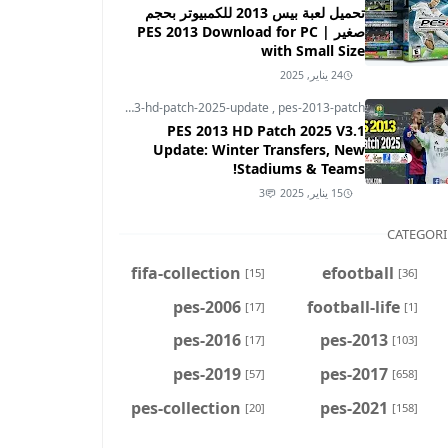
تحميل لعبة بيس 2013 للكمبيوتر بحجم
صغير | PES 2013 Download for PC
with Small Size
24 يناير, 2025
pes-2013
,
pes-2013-hd-patch-2025-update
,
pes-2013-patch
PES 2013 HD Patch 2025 V3.1
Update: Winter Transfers, New
Stadiums & Teams!
15 يناير, 2025
3
CATEGORI
fifa-collection
efootball
[15]
[36]
pes-2006
football-life
[17]
[1]
pes-2016
pes-2013
[17]
[103]
pes-2019
pes-2017
[57]
[658]
pes-collection
pes-2021
[20]
[158]