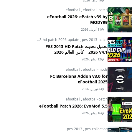
9 أبريل, 2026
efootball
,
efootball-patch
eFootball 2026: ePatch v39 by
MODY99
11 أبريل, 2026
pes-2013
,
pes-2013-hd-patch-2026-update
,
pes-2013-patch
تحميل تحديث PES 2013 HD Patch
2026 V4.1 | كأس العالم 2026
12 يوليو, 2026
efootball
,
efootball-mods
FC Barcelona Addon v3.0 for
eFootball 2025
6 فبراير, 2026
efootball
,
efootball-patch
eFootball Patch 2026: EvoMod 5.5
16 يوليو, 2026
pes-2013
,
pes-collection