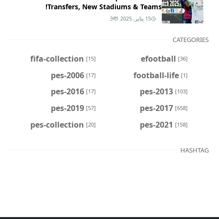
Transfers, New Stadiums & Teams!
15 يناير, 2025
3
CATEGORIES
fifa-collection
efootball
[15]
[36]
pes-2006
football-life
[17]
[1]
pes-2016
pes-2013
[17]
[103]
pes-2019
pes-2017
[57]
[658]
pes-collection
pes-2021
[20]
[158]
HASHTAG