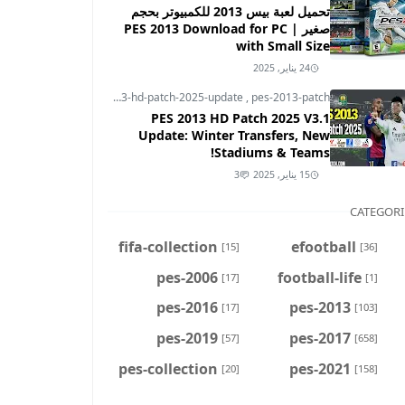
تحميل لعبة بيس 2013 للكمبيوتر بحجم
صغير | PES 2013 Download for PC
with Small Size
24 يناير, 2025
pes-2013
,
pes-2013-hd-patch-2025-update
,
pes-2013-patch
PES 2013 HD Patch 2025 V3.1
Update: Winter Transfers, New
Stadiums & Teams!
15 يناير, 2025
3
CATEGORI
fifa-collection
efootball
[15]
[36]
pes-2006
football-life
[17]
[1]
pes-2016
pes-2013
[17]
[103]
pes-2019
pes-2017
[57]
[658]
pes-collection
pes-2021
[20]
[158]