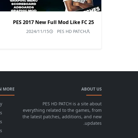
PES 2017 New Full Mod Like FC 25
2024/11/15
PES HD PATCH
N MORE
ABOUT US
cy
PES HD PATCH is a site about
everything related to the games, from
s
the latest patches, additions, and new
s
updates.
s