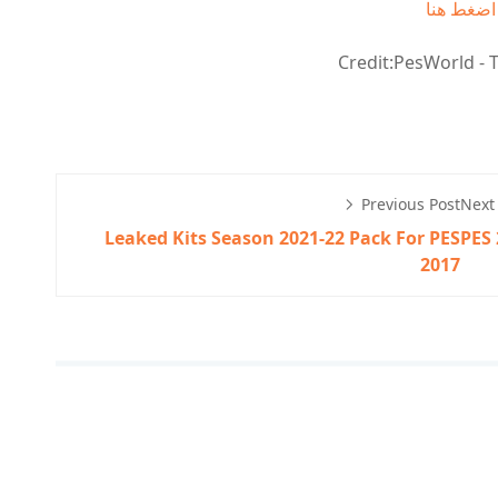
اضغط هنا
Credit:PesWorld -
Previous Post
Next
Leaked Kits Season 2021-22 Pack For PES
PES 
2017