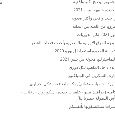
مهور ليصبح اكثر واقعيه
AG
ديده شبيهه لبيس 2021
 جديد واقعي واكثر صعوبه
وج من اللعبه من البدايه
دوريات
بية الجديده استعدادا ل يورو 2020
ماسترليج محولة من بيس 2021
يده داخل الملعب لكل دوري
ارت السكرين في السيلكتور
رد - خلفيات وقوائم) يمكنك اضافته بشكل اختياري
فة بطولة كأس العالم للأندية قطر 2021 كامله (جرافيك منيو - خلفيات جديده - سكوربورد - دخلات -
أس البطولة حصريا لنا)
مميزات ستكتشفونها بأنفسكم