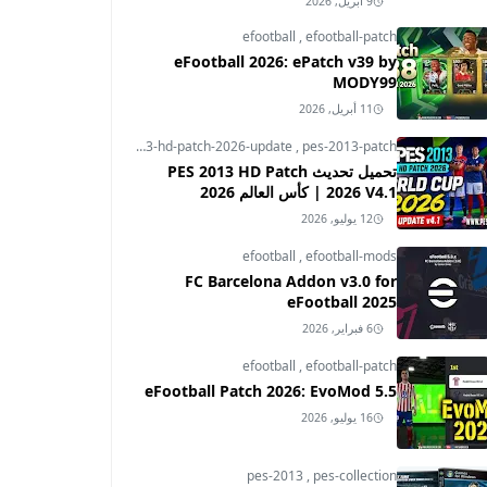
9 أبريل, 2026
efootball
,
efootball-patch
eFootball 2026: ePatch v39 by
MODY99
11 أبريل, 2026
pes-2013
,
pes-2013-hd-patch-2026-update
,
pes-2013-patch
تحميل تحديث PES 2013 HD Patch
2026 V4.1 | كأس العالم 2026
12 يوليو, 2026
efootball
,
efootball-mods
FC Barcelona Addon v3.0 for
eFootball 2025
6 فبراير, 2026
efootball
,
efootball-patch
eFootball Patch 2026: EvoMod 5.5
16 يوليو, 2026
pes-2013
,
pes-collection