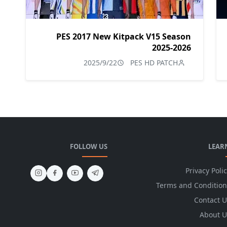
PES 2017 New Kitpack V15 Season
2025-2026
2025/9/22
PES HD PATCH
FOLLOW US
LEAR
Privacy Poli
Terms and Condition
Contact U
About U