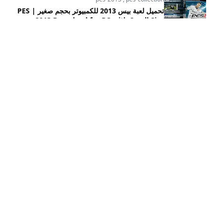
تحميل لعبة بيس 2013 للكمبيوتر بحجم صغير | PES
2013 Download for PC with Small Size
24 يناير, 2025
pes-2013
,
pes-2013-hd-patch-2025-update
,
pes-2013-patch
PES 2013 HD Patch 2025 V3.1 Update: Winter
Transfers, New Stadiums & Teams!
15 يناير, 2025
3
CATEGORIES
fifa-collection
efootball
[15]
[36]
pes-2006
football-life
[17]
[1]
pes-2016
pes-2013
[17]
[103]
pes-2019
pes-2017
[57]
[658]
pes-collection
pes-2021
[20]
[158]
HASHTAG