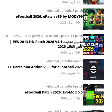
9 أبريل, 2026
efootball
,
efootball-patch
eFootball 2026: ePatch v39 by MODY99
11 أبريل, 2026
pes-2013
,
pes-2013-hd-patch-2026-update
,
pes-2013-patch
تحميل تحديث PES 2013 HD Patch 2026 V4.1 |
كأس العالم 2026
12 يوليو, 2026
efootball
,
efootball-mods
FC Barcelona Addon v3.0 for eFootball 2025
6 فبراير, 2026
efootball
,
efootball-patch
eFootball Patch 2026: EvoMod 5.5
16 يوليو, 2026
pes-2013
,
pes-collection