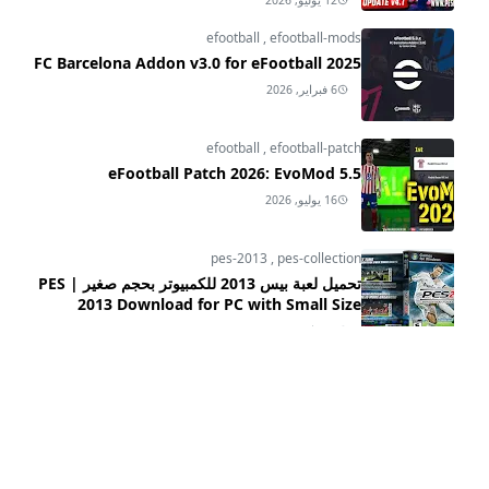
efootball
,
efootball-mods
FC Barcelona Addon v3.0 for eFootball 2025
6 فبراير, 2026
efootball
,
efootball-patch
eFootball Patch 2026: EvoMod 5.5
16 يوليو, 2026
pes-2013
,
pes-collection
تحميل لعبة بيس 2013 للكمبيوتر بحجم صغير | PES
2013 Download for PC with Small Size
24 يناير, 2025
pes-2013
,
pes-2013-hd-patch-2025-update
,
pes-2013-patch
PES 2013 HD Patch 2025 V3.1 Update: Winter
Transfers, New Stadiums & Teams!
15 يناير, 2025
3
CATEGORIES