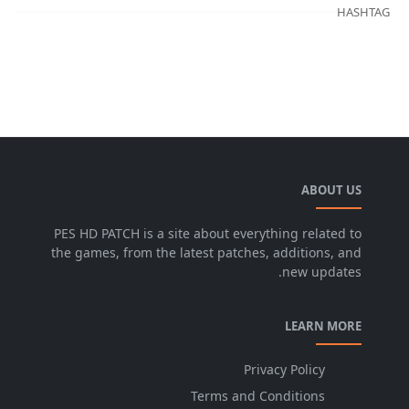
HASHTAG
ABOUT US
PES HD PATCH is a site about everything related to
the games, from the latest patches, additions, and
new updates.
LEARN MORE
Privacy Policy
Terms and Conditions