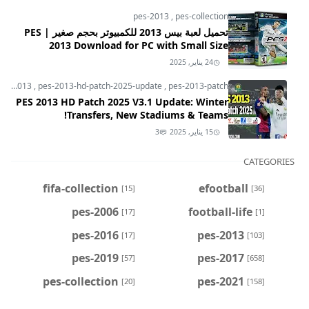
pes-2013
,
pes-collection
تحميل لعبة بيس 2013 للكمبيوتر بحجم صغير | PES
2013 Download for PC with Small Size
24 يناير, 2025
pes-2013
,
pes-2013-hd-patch-2025-update
,
pes-2013-patch
PES 2013 HD Patch 2025 V3.1 Update: Winter
Transfers, New Stadiums & Teams!
15 يناير, 2025
3
CATEGORIES
fifa-collection
efootball
[15]
[36]
pes-2006
football-life
[17]
[1]
pes-2016
pes-2013
[17]
[103]
pes-2019
pes-2017
[57]
[658]
pes-collection
pes-2021
[20]
[158]