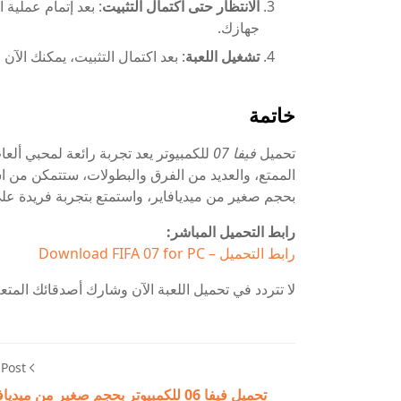
الانتظار حتى اكتمال التثبيت
: بعد إتمام عملية 
جهازك.
تشغيل اللعبة
: بعد اكتمال التثبيت، يمكنك الآن ف
خاتمة
تحميل
فيفا 07
للكمبيوتر يعد تجربة رائعة لمحبي ألع
الممتع، والعديد من الفرق والبطولات، ستتمكن من اس
بحجم صغير من ميديافاير، واستمتع بتجربة فريدة على
رابط التحميل المباشر:
رابط التحميل – Download FIFA 07 for PC
لا تتردد في تحميل اللعبة الآن وشارك أصدقائك المتعة
 Post
تحميل فيفا 06 للكمبيوتر بحجم صغير من ميديا