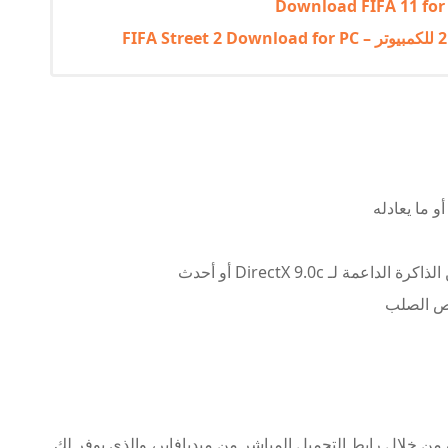
ن خلال رابط التحميل المباشر من ميديافاير، والذي يوفر لك