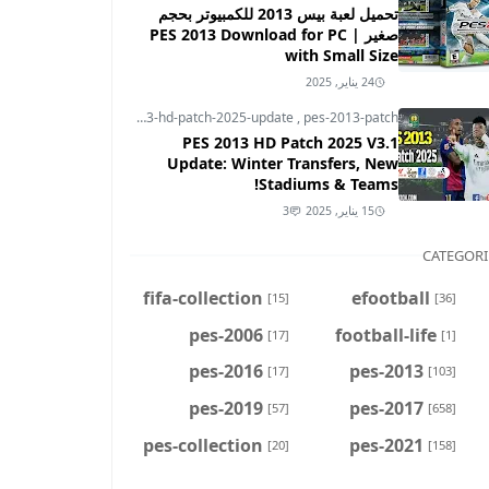
تحميل لعبة بيس 2013 للكمبيوتر بحجم
صغير | PES 2013 Download for PC
with Small Size
24 يناير, 2025
pes-2013
,
pes-2013-hd-patch-2025-update
,
pes-2013-patch
PES 2013 HD Patch 2025 V3.1
Update: Winter Transfers, New
Stadiums & Teams!
15 يناير, 2025
3
CATEGORI
fifa-collection
efootball
[15]
[36]
pes-2006
football-life
[17]
[1]
pes-2016
pes-2013
[17]
[103]
pes-2019
pes-2017
[57]
[658]
pes-collection
pes-2021
[20]
[158]