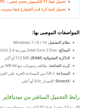
تحميل فيفا 11 للكمبيوتر بحجم صغير – Download FIFA 11 for PC
تحميل لعبة كرة قدم الشوارع فيفا ستريت 2 للكمبيوتر – FIFA Street 2 Download for PC
المواصفات الموصى بها:
نظام التشغيل
: Windows 7 / 8 / 10
المعالج
: Intel Core 2 Duo بسرعة 2.4 GHz أو ما يعادله
الذاكرة العشوائية (RAM)
: 512 MB أو أكثر
كرت الشاشة
: بطاقة رسومات مع 64 MB من الذاكرة الداعمة لـ DirectX 9.0c أو أحدث
المساحة
: 2 GB من المساحة الحرة على القرص الصلب
DirectX
: الإصدار 9.0c أو أعلى
رابط التحميل المباشر من ميديافاير
الآن يمكنك تحميل
فيفا 07
للكمبيوتر بسهولة وسرعة م