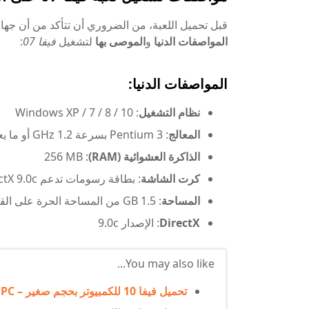
قبل تحميل اللعبة، من الضروري أن تتأكد من أن جهاز
المواصفات الدنيا
و
الموصى بها
لتشغيل
فيفا 07
:
المواصفات الدنيا:
نظام التشغيل
: Windows XP / 7 / 8 / 10
المعالج
: Pentium 3 بسرعة 1.2 GHz أو ما يعادله
الذاكرة العشوائية (RAM)
: 256 MB
كرت الشاشة
: بطاقة رسومات تدعم DirectX 9.0c مع 32 MB من الذاكرة
المساحة
: 1.5 GB من المساحة الحرة على القرص الصلب
DirectX
: الإصدار 9.0c
You may also like...
تحميل فيفا 10 للكمبيوتر بحجم صغير – Download FIFA 10 for PC