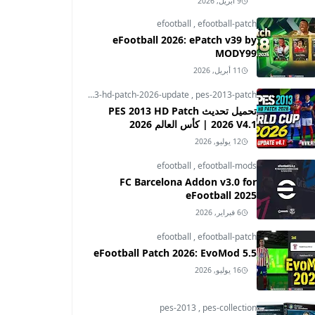
9 أبريل, 2026
efootball
,
efootball-patch
eFootball 2026: ePatch v39 by
MODY99
11 أبريل, 2026
pes-2013
,
pes-2013-hd-patch-2026-update
,
pes-2013-patch
تحميل تحديث PES 2013 HD Patch
2026 V4.1 | كأس العالم 2026
12 يوليو, 2026
efootball
,
efootball-mods
FC Barcelona Addon v3.0 for
eFootball 2025
6 فبراير, 2026
efootball
,
efootball-patch
eFootball Patch 2026: EvoMod 5.5
16 يوليو, 2026
pes-2013
,
pes-collection