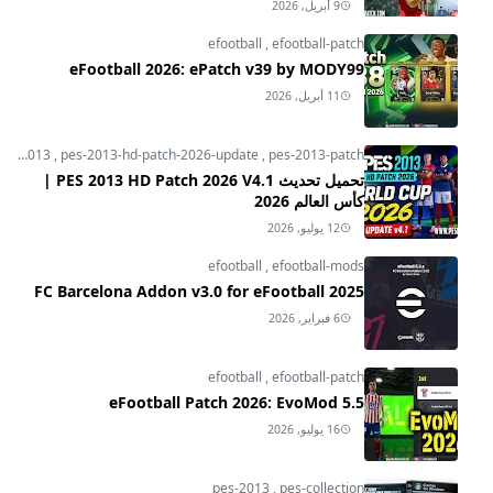
9 أبريل, 2026
efootball
,
efootball-patch
eFootball 2026: ePatch v39 by MODY99
11 أبريل, 2026
pes-2013
,
pes-2013-hd-patch-2026-update
,
pes-2013-patch
تحميل تحديث PES 2013 HD Patch 2026 V4.1 |
كأس العالم 2026
12 يوليو, 2026
efootball
,
efootball-mods
FC Barcelona Addon v3.0 for eFootball 2025
6 فبراير, 2026
efootball
,
efootball-patch
eFootball Patch 2026: EvoMod 5.5
16 يوليو, 2026
pes-2013
,
pes-collection