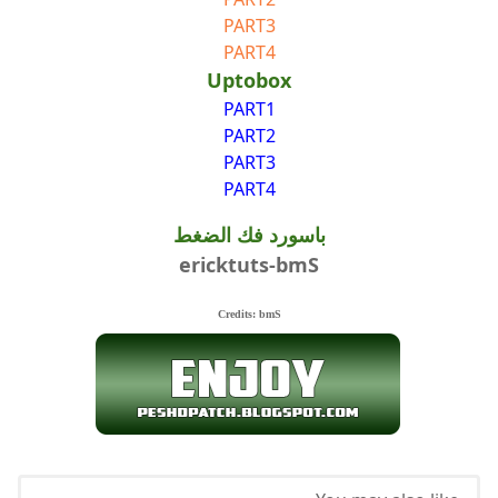
PART3
PART4
Uptobox
PART1
PART2
PART3
PART4
باسورد فك الضغط
ericktuts-bmS
Credits: bmS