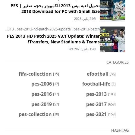
تحميل لعبة بيس 2013 للكمبيوتر بحجم صغير | PES
2013 Download for PC with Small Size
24 يناير, 2025
pes-2013
,
pes-2013-hd-patch-2025-update
,
pes-2013-patch
PES 2013 HD Patch 2025 V3.1 Update: Winter
Transfers, New Stadiums & Teams!
15 يناير, 2025
3
CATEGORIES
fifa-collection
efootball
[15]
[36]
pes-2006
football-life
[17]
[1]
pes-2016
pes-2013
[17]
[103]
pes-2019
pes-2017
[57]
[658]
pes-collection
pes-2021
[20]
[158]
HASHTAG