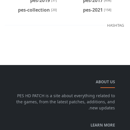
pes-2019
pes-2017
[57]
[658]
pes-collection
pes-2021
[20]
[158]
HASHTAG
ABOUT US
PES HD PATCH is a site about everything related to
the games, from the latest patches, additions, and
new updates.
LEARN MORE