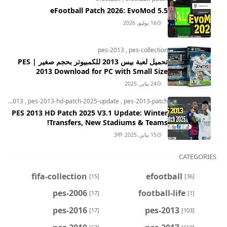
eFootball Patch 2026: EvoMod 5.5
16 يوليو, 2026
pes-2013
,
pes-collection
تحميل لعبة بيس 2013 للكمبيوتر بحجم صغير | PES
2013 Download for PC with Small Size
24 يناير, 2025
pes-2013
,
pes-2013-hd-patch-2025-update
,
pes-2013-patch
PES 2013 HD Patch 2025 V3.1 Update: Winter
Transfers, New Stadiums & Teams!
15 يناير, 2025
3
CATEGORIES
fifa-collection
efootball
[15]
[36]
pes-2006
football-life
[17]
[1]
pes-2016
pes-2013
[17]
[103]