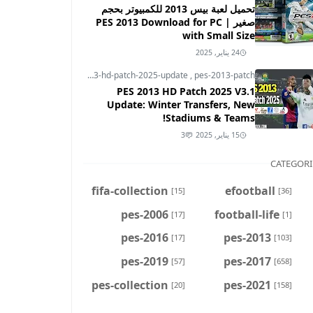
تحميل لعبة بيس 2013 للكمبيوتر بحجم
صغير | PES 2013 Download for PC
with Small Size
24 يناير, 2025
pes-2013
,
pes-2013-hd-patch-2025-update
,
pes-2013-patch
PES 2013 HD Patch 2025 V3.1
Update: Winter Transfers, New
Stadiums & Teams!
15 يناير, 2025
3
CATEGORI
fifa-collection
efootball
[15]
[36]
pes-2006
football-life
[17]
[1]
pes-2016
pes-2013
[17]
[103]
pes-2019
pes-2017
[57]
[658]
pes-collection
pes-2021
[20]
[158]