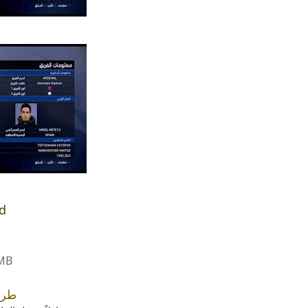
d
0MB
طري