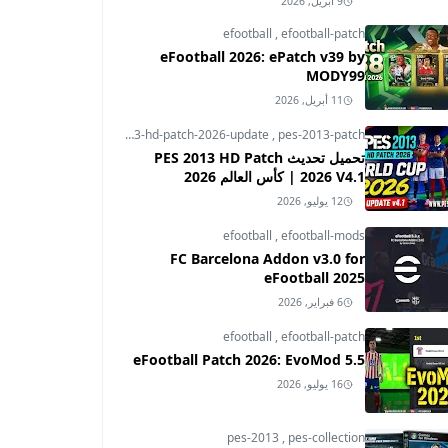
9 أبريل, 2026
efootball
,
efootball-patch
eFootball 2026: ePatch v39 by
MODY99
11 أبريل, 2026
pes-2013
,
pes-2013-hd-patch-2026-update
,
pes-2013-patch
تحميل تحديث PES 2013 HD Patch
2026 V4.1 | كأس العالم 2026
12 يوليو, 2026
efootball
,
efootball-mods
FC Barcelona Addon v3.0 for
eFootball 2025
6 فبراير, 2026
efootball
,
efootball-patch
eFootball Patch 2026: EvoMod 5.5
16 يوليو, 2026
pes-2013
,
pes-collection