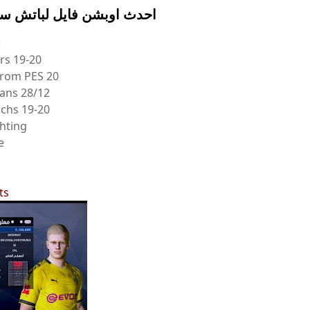
احدث اوبشن فايل لباتش سموك الاصدار .6
:
rs 19-20
from PES 20
ans 28/12
chs 19-20
hting
e
ts