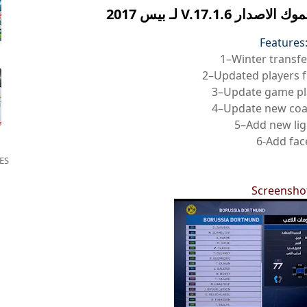
V.17.1 لـ بيس 2017
Features
1–Winter transfe
2–Updated players 
3–Update game pl
4–Update new coa
5–Add new lig
6-Add fac
ES
Screensho