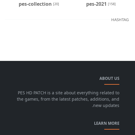
pes-collection
pes-2021
[20]
[158]
HASHTAG
ABOUT US
PES HD PATCH is a site about everything related to
the games, from the latest patches, additions, and
new updates.
LEARN MORE