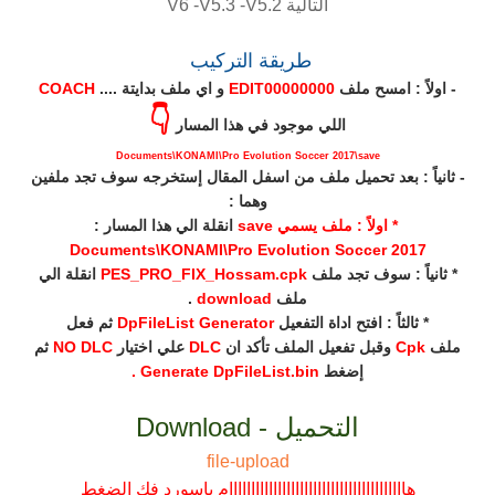
التالية V6 -V5.3 -V5.2
طريقة التركيب
- اولاً : امسح ملف
IT00000000
ED
و اي ملف بدايتة ....
COACH
👇
اللي موجود في هذا المسار
Documents\KONAMI\Pro Evolution Soccer 2017\save
- ثانياً : بعد تحميل ملف من اسفل المقال إستخرجه سوف تجد ملفين
وهما :
*
اولاً :
ملف يسمي
save
انقلة الي هذا المسار :
Documents\KONAMI\Pro Evolution Soccer 2017
* ثانياً : سوف تجد ملف
PES_PRO_FIX_Hossam.cpk
انقلة الي
ملف
download
.
* ثالثاً : افتح اداة التفعيل
DpFileList Generator
ثم فعل
ملف
Cpk
وقبل تفعيل الملف تأكد ان
DLC
علي اختيار
NO DLC
ثم
إضغط
Generate DpFileList.bin .
التحميل - Download
file-upload
هاااااااااااااااااااااااااااااااااااااااام باسورد فك الضغط