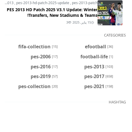
pes-2013
,
pes-2013-hd-patch-2025-update
,
pes-2013-patch
PES 2013 HD Patch 2025 V3.1 Update: Winter
Transfers, New Stadiums & Teams!
15 يناير, 2025
3
CATEGORIES
fifa-collection
efootball
[15]
[36]
pes-2006
football-life
[17]
[1]
pes-2016
pes-2013
[17]
[103]
pes-2019
pes-2017
[57]
[658]
pes-collection
pes-2021
[20]
[158]
HASHTAG