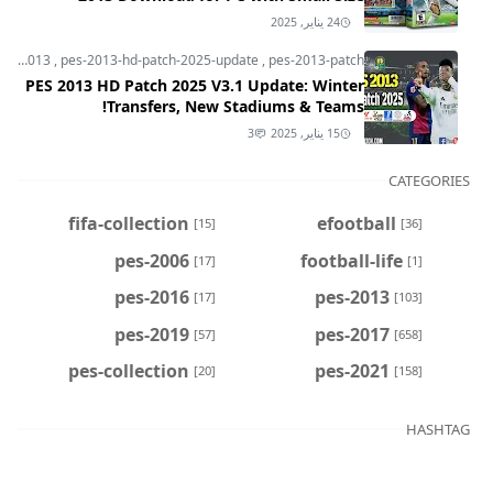
24 يناير, 2025
pes-2013
,
pes-2013-hd-patch-2025-update
,
pes-2013-patch
PES 2013 HD Patch 2025 V3.1 Update: Winter
Transfers, New Stadiums & Teams!
15 يناير, 2025
3
CATEGORIES
fifa-collection
efootball
[15]
[36]
pes-2006
football-life
[17]
[1]
pes-2016
pes-2013
[17]
[103]
pes-2019
pes-2017
[57]
[658]
pes-collection
pes-2021
[20]
[158]
HASHTAG