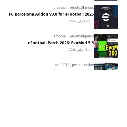
efootball
,
efootball-mods
FC Barcelona Addon v3.0 for eFootball 2025
6 فبراير, 2026
efootball
,
efootball-patch
eFootball Patch 2026: EvoMod 5.5
16 يوليو, 2026
pes-2013
,
pes-collection
تحميل لعبة بيس 2013 للكمبيوتر بحجم صغير | PES
2013 Download for PC with Small Size
24 يناير, 2025
pes-2013
,
pes-2013-hd-patch-2025-update
,
pes-2013-patch
PES 2013 HD Patch 2025 V3.1 Update: Winter
Transfers, New Stadiums & Teams!
15 يناير, 2025
3
CATEGORIES