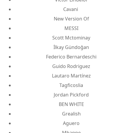
Cavani
New Version Of
MESSI
Scott Mctominay
İlkay Gündoğan
Federico Bernardeschi
Guido Rodriguez
Lautaro Martínez
Tagficoslia
Jordan Pickford
BEN WHITE
Grealish
Aguero
Mbappe