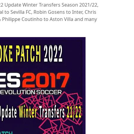
2 Update Winter Transfers Season 2021/22,
l to Sevilla FC, Robin Gosens to Inter, Chris
 Philippe Coutinho to Aston Villa and many