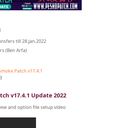
:
fers till 28.jan.2022
s (Ben Arfa)
Smoke Patch v17.4.1
B
tch v17.4.1 Update 2022
iew and option file setup video