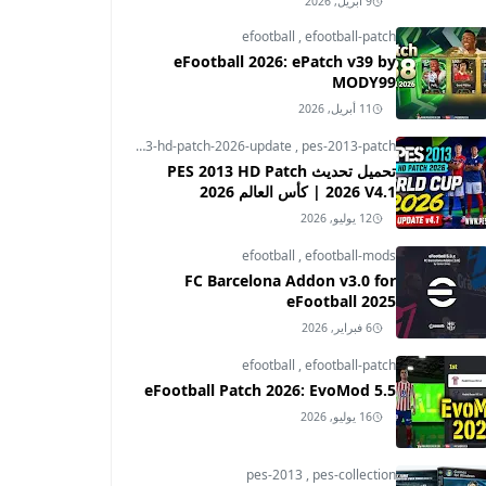
9 أبريل, 2026
efootball
,
efootball-patch
eFootball 2026: ePatch v39 by
MODY99
11 أبريل, 2026
pes-2013
,
pes-2013-hd-patch-2026-update
,
pes-2013-patch
تحميل تحديث PES 2013 HD Patch
2026 V4.1 | كأس العالم 2026
12 يوليو, 2026
efootball
,
efootball-mods
FC Barcelona Addon v3.0 for
eFootball 2025
6 فبراير, 2026
efootball
,
efootball-patch
eFootball Patch 2026: EvoMod 5.5
16 يوليو, 2026
pes-2013
,
pes-collection