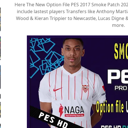
Here The New Option File PES 2017 Smoke Patch 202
include lastest players Transfers like Anthony Martia
Wood & Kieran Trippier to Newcastle, Lucas Digne &
more.