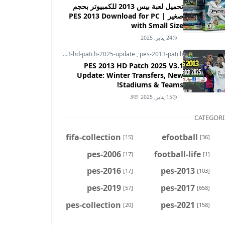
تحميل لعبة بيس 2013 للكمبيوتر بحجم
صغير | PES 2013 Download for PC
with Small Size
24 يناير, 2025
pes-2013
,
pes-2013-hd-patch-2025-update
,
pes-2013-patch
PES 2013 HD Patch 2025 V3.1
Update: Winter Transfers, New
Stadiums & Teams!
15 يناير, 2025
3
CATEGORI
fifa-collection
efootball
[15]
[36]
pes-2006
football-life
[17]
[1]
pes-2016
pes-2013
[17]
[103]
pes-2019
pes-2017
[57]
[658]
pes-collection
pes-2021
[20]
[158]