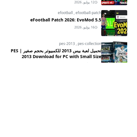
12 يوليو, 2026
efootball
,
efootball-patch
eFootball Patch 2026: EvoMod 5.5
16 يوليو, 2026
pes-2013
,
pes-collection
تحميل لعبة بيس 2013 للكمبيوتر بحجم صغير | PES
2013 Download for PC with Small Size
24 يناير, 2025
pes-2013
,
pes-2013-hd-patch-2025-update
,
pes-2013-patch
PES 2013 HD Patch 2025 V3.1 Update: Winter
Transfers, New Stadiums & Teams!
15 يناير, 2025
3
CATEGORIES
fifa-collection
efootball
[15]
[36]
pes-2006
football-life
[17]
[1]