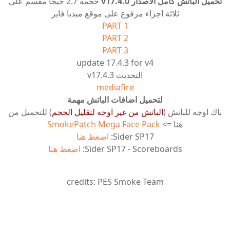
تحميل الباتش كامل الاصدار v17.4.0
حجمه 2.7 جيجا مقسم على
ثلاثة اجزاء مرفوع على موقع ميديا فاير
PART 1
PART 2
PART 3
update 17.4.3 for v4
التحديث v17.4.3
mediafire
لتحميل اضافات الباتش مهمة
باك اوجه للباتش (
الباتش من غير اوجه لتقليل الحجم
) للتحميل من
هنا =>
SmokePatch Mega Face Pack
Sider SP17:
اضغط هنا
Sider SP17 - Scoreboards:
اضغط هنا
credits: PES Smoke Team