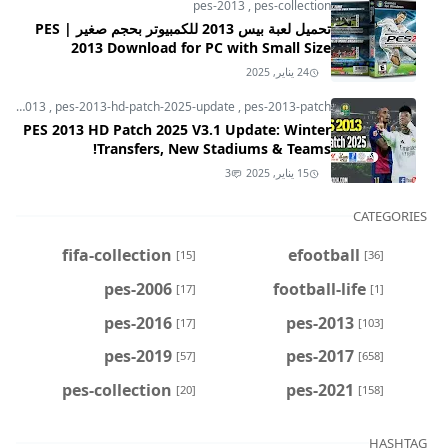
pes-2013
,
pes-collection
تحميل لعبة بيس 2013 للكمبيوتر بحجم صغير | PES
2013 Download for PC with Small Size
24 يناير, 2025
pes-2013
,
pes-2013-hd-patch-2025-update
,
pes-2013-patch
PES 2013 HD Patch 2025 V3.1 Update: Winter
Transfers, New Stadiums & Teams!
15 يناير, 2025
3
CATEGORIES
fifa-collection
efootball
[15]
[36]
pes-2006
football-life
[17]
[1]
pes-2016
pes-2013
[17]
[103]
pes-2019
pes-2017
[57]
[658]
pes-collection
pes-2021
[20]
[158]
HASHTAG