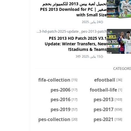
تحميل لعبة بيس 2013 للكمبيوتر بحجم
صغير | PES 2013 Download for PC
with Small Size
24 يناير, 2025
pes-2013
,
pes-2013-hd-patch-2025-update
,
pes-2013-patch
PES 2013 HD Patch 2025 V3.1
Update: Winter Transfers, New
Stadiums & Teams!
15 يناير, 2025
3
CATEGORI
fifa-collection
efootball
[15]
[36]
pes-2006
football-life
[17]
[1]
pes-2016
pes-2013
[17]
[103]
pes-2019
pes-2017
[57]
[658]
pes-collection
pes-2021
[20]
[158]