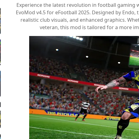
Experience the latest revolution in football gaming
EvoMod v4.5 for eFootball 2025. Designed by Endo, t
realistic club visuals, and enhanced graphics. Whe
veteran, this mod is tailored for a more 