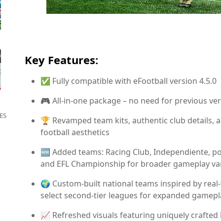
Key Features:
✅ Fully compatible with eFootball version 4.5.0
🎮 All-in-one package – no need for previous ve
ES
🏆 Revamped team kits, authentic club details,
football aesthetics
🆕 Added teams: Racing Club, Independiente, po
and EFL Championship for broader gameplay var
🌍 Custom-built national teams inspired by real
select second-tier leagues for expanded gamepla
📈 Refreshed visuals featuring uniquely crafted