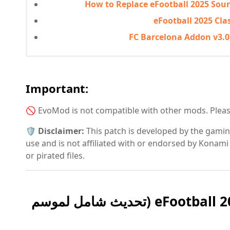
How to Replace eFootball 2025 Sou
eFootball 2025 Cla
FC Barcelona Addon v3.0 
Important:
🚫 EvoMod is not compatible with other mods. Please
🛡️
Disclaimer:
This patch is developed by the gami
use and is not affiliated with or endorsed by Konami 
or pirated files.
باتش EvoMod v4.5 للعبة eFootball 2025 (تحديث شامل لموسم