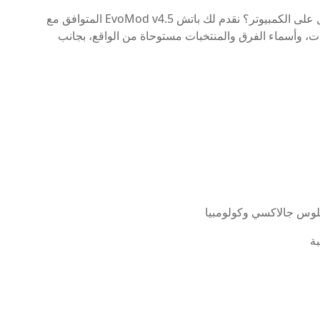
هل تبحث عن تجربة كرة قدم واقعية ومحدثة بالكامل على الكمبيوتر؟ نقدم لك باتش EvoMod v4.5 المتوافق مع
ة، شعارات، وأسماء الفرق والمنتخبات مستوحاة من الواقع، بجانب
لوس جالاكسي وكولومبيا
بة