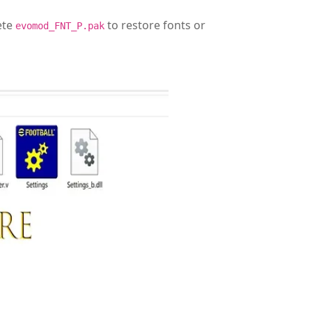
ete
to restore fonts or
evomod_FNT_P.pak