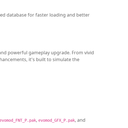
d database for faster loading and better
h and powerful gameplay upgrade. From vivid
hancements, it's built to simulate the
,
, and
evomod_FNT_P.pak
evomod_GFX_P.pak