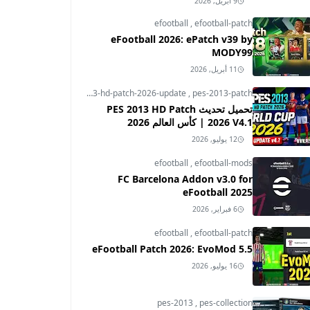
9 أبريل, 2026
efootball
,
efootball-patch
eFootball 2026: ePatch v39 by
MODY99
11 أبريل, 2026
pes-2013
,
pes-2013-hd-patch-2026-update
,
pes-2013-patch
تحميل تحديث PES 2013 HD Patch
2026 V4.1 | كأس العالم 2026
12 يوليو, 2026
efootball
,
efootball-mods
FC Barcelona Addon v3.0 for
eFootball 2025
6 فبراير, 2026
efootball
,
efootball-patch
eFootball Patch 2026: EvoMod 5.5
16 يوليو, 2026
pes-2013
,
pes-collection