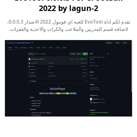
2022 by lagun-2
نقدم لكم اداة EvoTool للعبة اي فوتبول 2022 الاصدار 0.0.0.3،
لاضافة قسم المدربين والملاعب والكرات والاحذية والقفزات.