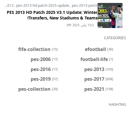
pes-2013
,
pes-2013-hd-patch-2025-update
,
pes-2013-patch
PES 2013 HD Patch 2025 V3.1 Update: Winter
Transfers, New Stadiums & Teams!
15 يناير, 2025
3
CATEGORIES
fifa-collection
efootball
[15]
[36]
pes-2006
football-life
[17]
[1]
pes-2016
pes-2013
[17]
[103]
pes-2019
pes-2017
[57]
[658]
pes-collection
pes-2021
[20]
[158]
HASHTAG